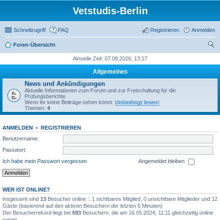
Vetstudis-Berlin
Schnellzugriff
FAQ
Registrieren
Anmelden
Foren-Übersicht
uc
Aktuelle Zeit: 07.08.2026, 13:17
he
Allgemeines
News und Ankündigungen
Aktuelle Informationen zum Forum und zur Freischaltung für die
Prüfungsberichte.
Wenn ihr keine Beiträge sehen könnt:
Unbedingt lesen!
Themen:
4
ANMELDEN
•
REGISTRIEREN
Benutzername:
Passwort:
Ich habe mein Passwort vergessen
Angemeldet bleiben
WER IST ONLINE?
Insgesamt sind
13
Besucher online :: 1 sichtbares Mitglied, 0 unsichtbare Mitglieder und 12
Gäste (basierend auf den aktiven Besuchern der letzten 5 Minuten)
Der Besucherrekord liegt bei
593
Besuchern, die am 16.05.2024, 11:11 gleichzeitig online
waren.