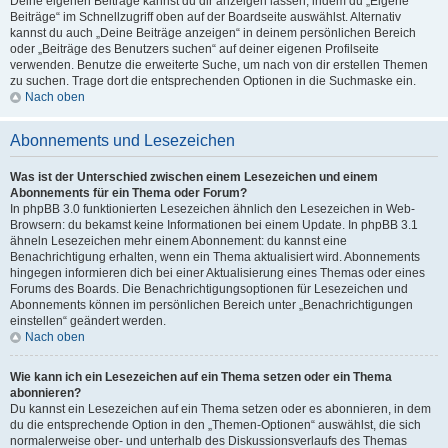
Deine eigenen Beiträge kannst du dir anzeigen lassen, indem du „Eigene
Beiträge“ im Schnellzugriff oben auf der Boardseite auswählst. Alternativ
kannst du auch „Deine Beiträge anzeigen“ in deinem persönlichen Bereich
oder „Beiträge des Benutzers suchen“ auf deiner eigenen Profilseite
verwenden. Benutze die erweiterte Suche, um nach von dir erstellen Themen
zu suchen. Trage dort die entsprechenden Optionen in die Suchmaske ein.
Nach oben
Abonnements und Lesezeichen
Was ist der Unterschied zwischen einem Lesezeichen und einem
Abonnements für ein Thema oder Forum?
In phpBB 3.0 funktionierten Lesezeichen ähnlich den Lesezeichen in Web-
Browsern: du bekamst keine Informationen bei einem Update. In phpBB 3.1
ähneln Lesezeichen mehr einem Abonnement: du kannst eine
Benachrichtigung erhalten, wenn ein Thema aktualisiert wird. Abonnements
hingegen informieren dich bei einer Aktualisierung eines Themas oder eines
Forums des Boards. Die Benachrichtigungsoptionen für Lesezeichen und
Abonnements können im persönlichen Bereich unter „Benachrichtigungen
einstellen“ geändert werden.
Nach oben
Wie kann ich ein Lesezeichen auf ein Thema setzen oder ein Thema
abonnieren?
Du kannst ein Lesezeichen auf ein Thema setzen oder es abonnieren, in dem
du die entsprechende Option in den „Themen-Optionen“ auswählst, die sich
normalerweise ober- und unterhalb des Diskussionsverlaufs des Themas