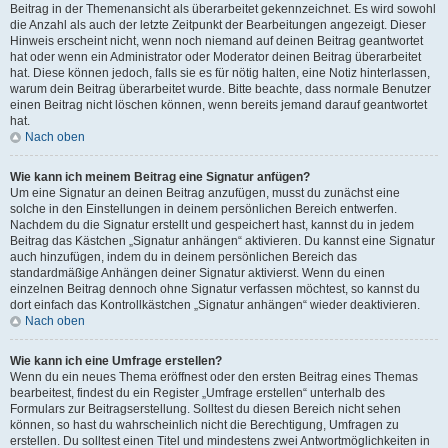
Beitrag in der Themenansicht als überarbeitet gekennzeichnet. Es wird sowohl
die Anzahl als auch der letzte Zeitpunkt der Bearbeitungen angezeigt. Dieser
Hinweis erscheint nicht, wenn noch niemand auf deinen Beitrag geantwortet
hat oder wenn ein Administrator oder Moderator deinen Beitrag überarbeitet
hat. Diese können jedoch, falls sie es für nötig halten, eine Notiz hinterlassen,
warum dein Beitrag überarbeitet wurde. Bitte beachte, dass normale Benutzer
einen Beitrag nicht löschen können, wenn bereits jemand darauf geantwortet
hat.
Nach oben
Wie kann ich meinem Beitrag eine Signatur anfügen?
Um eine Signatur an deinen Beitrag anzufügen, musst du zunächst eine
solche in den Einstellungen in deinem persönlichen Bereich entwerfen.
Nachdem du die Signatur erstellt und gespeichert hast, kannst du in jedem
Beitrag das Kästchen „Signatur anhängen“ aktivieren. Du kannst eine Signatur
auch hinzufügen, indem du in deinem persönlichen Bereich das
standardmäßige Anhängen deiner Signatur aktivierst. Wenn du einen
einzelnen Beitrag dennoch ohne Signatur verfassen möchtest, so kannst du
dort einfach das Kontrollkästchen „Signatur anhängen“ wieder deaktivieren.
Nach oben
Wie kann ich eine Umfrage erstellen?
Wenn du ein neues Thema eröffnest oder den ersten Beitrag eines Themas
bearbeitest, findest du ein Register „Umfrage erstellen“ unterhalb des
Formulars zur Beitragserstellung. Solltest du diesen Bereich nicht sehen
können, so hast du wahrscheinlich nicht die Berechtigung, Umfragen zu
erstellen. Du solltest einen Titel und mindestens zwei Antwortmöglichkeiten in