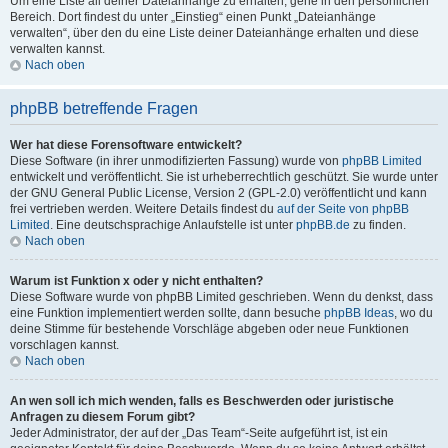
Um eine Liste all deiner Dateianhänge zu erhalten, gehe in den persönlichen
Bereich. Dort findest du unter „Einstieg“ einen Punkt „Dateianhänge
verwalten“, über den du eine Liste deiner Dateianhänge erhalten und diese
verwalten kannst.
Nach oben
phpBB betreffende Fragen
Wer hat diese Forensoftware entwickelt?
Diese Software (in ihrer unmodifizierten Fassung) wurde von
phpBB Limited
entwickelt und veröffentlicht. Sie ist urheberrechtlich geschützt. Sie wurde unter
der GNU General Public License, Version 2 (GPL-2.0) veröffentlicht und kann
frei vertrieben werden. Weitere Details findest du
auf der Seite von phpBB
Limited
. Eine deutschsprachige Anlaufstelle ist unter
phpBB.de
zu finden.
Nach oben
Warum ist Funktion x oder y nicht enthalten?
Diese Software wurde von phpBB Limited geschrieben. Wenn du denkst, dass
eine Funktion implementiert werden sollte, dann besuche
phpBB Ideas
, wo du
deine Stimme für bestehende Vorschläge abgeben oder neue Funktionen
vorschlagen kannst.
Nach oben
An wen soll ich mich wenden, falls es Beschwerden oder juristische
Anfragen zu diesem Forum gibt?
Jeder Administrator, der auf der „Das Team“-Seite aufgeführt ist, ist ein