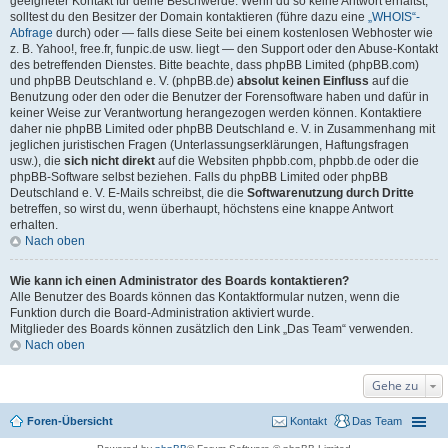
geeigneter Kontakt für deine Beschwerde. Wenn du so keine Antwort erhältst,
solltest du den Besitzer der Domain kontaktieren (führe dazu eine
„WHOIS“-
Abfrage
durch) oder — falls diese Seite bei einem kostenlosen Webhoster wie
z. B. Yahoo!, free.fr, funpic.de usw. liegt — den Support oder den Abuse-Kontakt
des betreffenden Dienstes. Bitte beachte, dass phpBB Limited (phpBB.com)
und phpBB Deutschland e. V. (phpBB.de)
absolut keinen Einfluss
auf die
Benutzung oder den oder die Benutzer der Forensoftware haben und dafür in
keiner Weise zur Verantwortung herangezogen werden können. Kontaktiere
daher nie phpBB Limited oder phpBB Deutschland e. V. in Zusammenhang mit
jeglichen juristischen Fragen (Unterlassungserklärungen, Haftungsfragen
usw.), die
sich nicht direkt
auf die Websiten phpbb.com, phpbb.de oder die
phpBB-Software selbst beziehen. Falls du phpBB Limited oder phpBB
Deutschland e. V. E-Mails schreibst, die die
Softwarenutzung durch Dritte
betreffen, so wirst du, wenn überhaupt, höchstens eine knappe Antwort
erhalten.
Nach oben
Wie kann ich einen Administrator des Boards kontaktieren?
Alle Benutzer des Boards können das Kontaktformular nutzen, wenn die
Funktion durch die Board-Administration aktiviert wurde.
Mitglieder des Boards können zusätzlich den Link „Das Team“ verwenden.
Nach oben
Gehe zu
Foren-Übersicht
Kontakt
Das Team