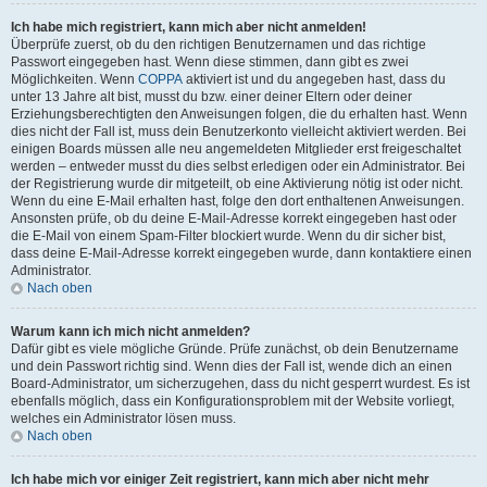
Ich habe mich registriert, kann mich aber nicht anmelden!
Überprüfe zuerst, ob du den richtigen Benutzernamen und das richtige
Passwort eingegeben hast. Wenn diese stimmen, dann gibt es zwei
Möglichkeiten. Wenn
COPPA
aktiviert ist und du angegeben hast, dass du
unter 13 Jahre alt bist, musst du bzw. einer deiner Eltern oder deiner
Erziehungsberechtigten den Anweisungen folgen, die du erhalten hast. Wenn
dies nicht der Fall ist, muss dein Benutzerkonto vielleicht aktiviert werden. Bei
einigen Boards müssen alle neu angemeldeten Mitglieder erst freigeschaltet
werden – entweder musst du dies selbst erledigen oder ein Administrator. Bei
der Registrierung wurde dir mitgeteilt, ob eine Aktivierung nötig ist oder nicht.
Wenn du eine E-Mail erhalten hast, folge den dort enthaltenen Anweisungen.
Ansonsten prüfe, ob du deine E-Mail-Adresse korrekt eingegeben hast oder
die E-Mail von einem Spam-Filter blockiert wurde. Wenn du dir sicher bist,
dass deine E-Mail-Adresse korrekt eingegeben wurde, dann kontaktiere einen
Administrator.
Nach oben
Warum kann ich mich nicht anmelden?
Dafür gibt es viele mögliche Gründe. Prüfe zunächst, ob dein Benutzername
und dein Passwort richtig sind. Wenn dies der Fall ist, wende dich an einen
Board-Administrator, um sicherzugehen, dass du nicht gesperrt wurdest. Es ist
ebenfalls möglich, dass ein Konfigurationsproblem mit der Website vorliegt,
welches ein Administrator lösen muss.
Nach oben
Ich habe mich vor einiger Zeit registriert, kann mich aber nicht mehr