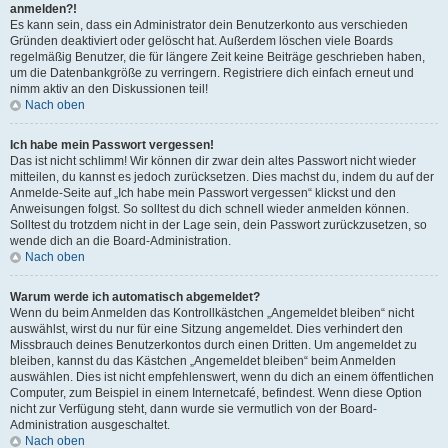
anmelden?!
Es kann sein, dass ein Administrator dein Benutzerkonto aus verschieden
Gründen deaktiviert oder gelöscht hat. Außerdem löschen viele Boards
regelmäßig Benutzer, die für längere Zeit keine Beiträge geschrieben haben,
um die Datenbankgröße zu verringern. Registriere dich einfach erneut und
nimm aktiv an den Diskussionen teil!
Nach oben
Ich habe mein Passwort vergessen!
Das ist nicht schlimm! Wir können dir zwar dein altes Passwort nicht wieder
mitteilen, du kannst es jedoch zurücksetzen. Dies machst du, indem du auf der
Anmelde-Seite auf „Ich habe mein Passwort vergessen“ klickst und den
Anweisungen folgst. So solltest du dich schnell wieder anmelden können.
Solltest du trotzdem nicht in der Lage sein, dein Passwort zurückzusetzen, so
wende dich an die Board-Administration.
Nach oben
Warum werde ich automatisch abgemeldet?
Wenn du beim Anmelden das Kontrollkästchen „Angemeldet bleiben“ nicht
auswählst, wirst du nur für eine Sitzung angemeldet. Dies verhindert den
Missbrauch deines Benutzerkontos durch einen Dritten. Um angemeldet zu
bleiben, kannst du das Kästchen „Angemeldet bleiben“ beim Anmelden
auswählen. Dies ist nicht empfehlenswert, wenn du dich an einem öffentlichen
Computer, zum Beispiel in einem Internetcafé, befindest. Wenn diese Option
nicht zur Verfügung steht, dann wurde sie vermutlich von der Board-
Administration ausgeschaltet.
Nach oben