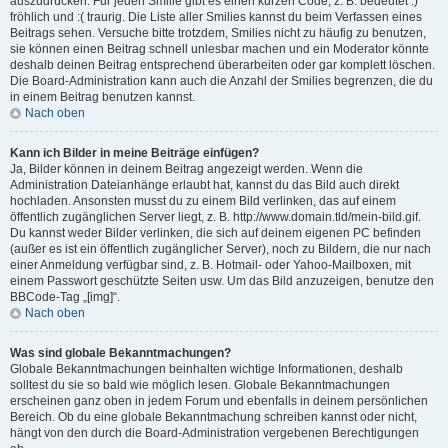
auszudrücken. Für jeden Smilie gibt es einen kurzen Code, z. B. bedeutet :)
fröhlich und :( traurig. Die Liste aller Smilies kannst du beim Verfassen eines
Beitrags sehen. Versuche bitte trotzdem, Smilies nicht zu häufig zu benutzen,
sie können einen Beitrag schnell unlesbar machen und ein Moderator könnte
deshalb deinen Beitrag entsprechend überarbeiten oder gar komplett löschen.
Die Board-Administration kann auch die Anzahl der Smilies begrenzen, die du
in einem Beitrag benutzen kannst.
Nach oben
Kann ich Bilder in meine Beiträge einfügen?
Ja, Bilder können in deinem Beitrag angezeigt werden. Wenn die
Administration Dateianhänge erlaubt hat, kannst du das Bild auch direkt
hochladen. Ansonsten musst du zu einem Bild verlinken, das auf einem
öffentlich zugänglichen Server liegt, z. B. http://www.domain.tld/mein-bild.gif.
Du kannst weder Bilder verlinken, die sich auf deinem eigenen PC befinden
(außer es ist ein öffentlich zugänglicher Server), noch zu Bildern, die nur nach
einer Anmeldung verfügbar sind, z. B. Hotmail- oder Yahoo-Mailboxen, mit
einem Passwort geschützte Seiten usw. Um das Bild anzuzeigen, benutze den
BBCode-Tag „[img]“.
Nach oben
Was sind globale Bekanntmachungen?
Globale Bekanntmachungen beinhalten wichtige Informationen, deshalb
solltest du sie so bald wie möglich lesen. Globale Bekanntmachungen
erscheinen ganz oben in jedem Forum und ebenfalls in deinem persönlichen
Bereich. Ob du eine globale Bekanntmachung schreiben kannst oder nicht,
hängt von den durch die Board-Administration vergebenen Berechtigungen