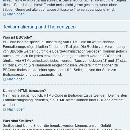
einfach eine Antwort darauf schreibst. Stelle jedoch sicher, dass du die Regeln
dieses Boards beachtest! Es wird meist nicht gerne gesehen, wenn ohne
triftigen Grund auf alte oder abgeschlossene Themen geantwortet wird.
Nach oben
Textformatierung und Thementypen
Was ist BBCode?
BBCode ist eine spezielle Umsetzung von HTML, die dir weitreichende
Formatierungsmöglichkeiten für deinen Text gibt. Die Rechte zur Verwendung
von BBCode werden durch die Board-Administration vergeben, können jedoch
auch durch dich für jeden einzelnen Beitrag deaktiviert werden. BBCode ist
ähnlich wie HTML aufgebaut, jedoch werden Tags von eckigen („[“ und „]“) statt
spitzen („<“ und „>“) Klammern eingeschlossen. Weitere Informationen zu
BBCode findest du auf einer speziellen Hilfe-Seite, die von der Seite zur
Beitragserstellung aus zugänglich ist.
Nach oben
Kann ich HTML benutzen?
Nein, es ist nicht möglich, HTML-Code in Beiträgen zu verwenden. Die meisten
Formatierungsmöglichkeiten, die HTML bietet, können über BBCode erreicht
werden.
Nach oben
Was sind Smilies?
Smilies sind kleine Bilder, die benutzt werden können, um ein Gefühl