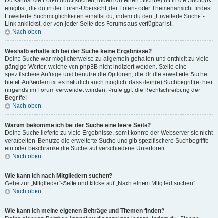
Du kannst die Foren durchsuchen, indem du einen Suchbegriff in die Suchbox
eingibst, die du in der Foren-Übersicht, der Foren- oder Themenansicht findest.
Erweiterte Suchmöglichkeiten erhältst du, indem du den „Erweiterte Suche“-
Link anklickst, der von jeder Seite des Forums aus verfügbar ist.
Nach oben
Weshalb erhalte ich bei der Suche keine Ergebnisse?
Deine Suche war möglicherweise zu allgemein gehalten und enthielt zu viele
gängige Wörter, welche von phpBB nicht indiziert werden. Stelle eine
spezifischere Anfrage und benutze die Optionen, die dir die erweiterte Suche
bietet. Außerdem ist es natürlich auch möglich, dass dein(e) Suchbegriff(e) hier
nirgends im Forum verwendet wurden. Prüfe ggf. die Rechtschreibung der
Begriffe!
Nach oben
Warum bekomme ich bei der Suche eine leere Seite?
Deine Suche lieferte zu viele Ergebnisse, somit konnte der Webserver sie nicht
verarbeiten. Benutze die erweiterte Suche und gib spezifischere Suchbegriffe
ein oder beschränke die Suche auf verschiedene Unterforen.
Nach oben
Wie kann ich nach Mitgliedern suchen?
Gehe zur „Mitglieder“-Seite und klicke auf „Nach einem Mitglied suchen“.
Nach oben
Wie kann ich meine eigenen Beiträge und Themen finden?