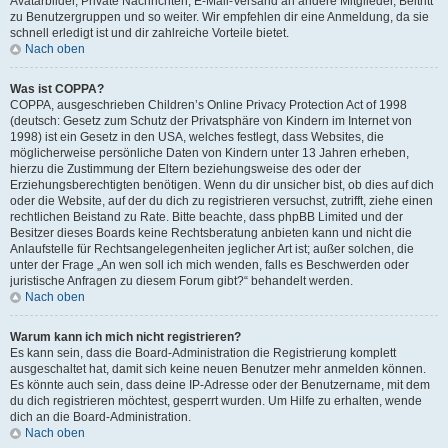
Avatarbilder, Private Nachrichten, E-Mail-Versand an andere Mitglieder, Beitritt
zu Benutzergruppen und so weiter. Wir empfehlen dir eine Anmeldung, da sie
schnell erledigt ist und dir zahlreiche Vorteile bietet.
Nach oben
Was ist COPPA?
COPPA, ausgeschrieben Children’s Online Privacy Protection Act of 1998
(deutsch: Gesetz zum Schutz der Privatsphäre von Kindern im Internet von
1998) ist ein Gesetz in den USA, welches festlegt, dass Websites, die
möglicherweise persönliche Daten von Kindern unter 13 Jahren erheben,
hierzu die Zustimmung der Eltern beziehungsweise des oder der
Erziehungsberechtigten benötigen. Wenn du dir unsicher bist, ob dies auf dich
oder die Website, auf der du dich zu registrieren versuchst, zutrifft, ziehe einen
rechtlichen Beistand zu Rate. Bitte beachte, dass phpBB Limited und der
Besitzer dieses Boards keine Rechtsberatung anbieten kann und nicht die
Anlaufstelle für Rechtsangelegenheiten jeglicher Art ist; außer solchen, die
unter der Frage „An wen soll ich mich wenden, falls es Beschwerden oder
juristische Anfragen zu diesem Forum gibt?“ behandelt werden.
Nach oben
Warum kann ich mich nicht registrieren?
Es kann sein, dass die Board-Administration die Registrierung komplett
ausgeschaltet hat, damit sich keine neuen Benutzer mehr anmelden können.
Es könnte auch sein, dass deine IP-Adresse oder der Benutzername, mit dem
du dich registrieren möchtest, gesperrt wurden. Um Hilfe zu erhalten, wende
dich an die Board-Administration.
Nach oben