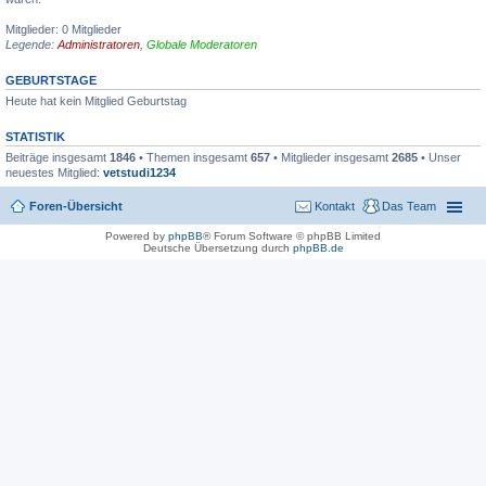
Mitglieder: 0 Mitglieder
Legende:
Administratoren
,
Globale Moderatoren
GEBURTSTAGE
Heute hat kein Mitglied Geburtstag
STATISTIK
Beiträge insgesamt
1846
• Themen insgesamt
657
• Mitglieder insgesamt
2685
• Unser
neuestes Mitglied:
vetstudi1234
Foren-Übersicht
Kontakt
Das Team
Powered by
phpBB
® Forum Software © phpBB Limited
Deutsche Übersetzung durch
phpBB.de