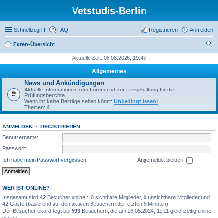
Vetstudis-Berlin
Schnellzugriff
FAQ
Registrieren
Anmelden
Foren-Übersicht
uc
Aktuelle Zeit: 08.08.2026, 19:43
he
Allgemeines
News und Ankündigungen
Aktuelle Informationen zum Forum und zur Freischaltung für die
Prüfungsberichte.
Wenn ihr keine Beiträge sehen könnt:
Unbedingt lesen!
Themen:
4
ANMELDEN
•
REGISTRIEREN
Benutzername:
Passwort:
Ich habe mein Passwort vergessen
Angemeldet bleiben
WER IST ONLINE?
Insgesamt sind
42
Besucher online :: 0 sichtbare Mitglieder, 0 unsichtbare Mitglieder und
42 Gäste (basierend auf den aktiven Besuchern der letzten 5 Minuten)
Der Besucherrekord liegt bei
593
Besuchern, die am 16.05.2024, 11:11 gleichzeitig online
waren.