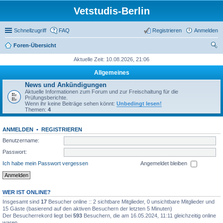
Vetstudis-Berlin
Schnellzugriff
FAQ
Registrieren
Anmelden
Foren-Übersicht
uc
Aktuelle Zeit: 10.08.2026, 21:06
he
Allgemeines
News und Ankündigungen
Aktuelle Informationen zum Forum und zur Freischaltung für die
Prüfungsberichte.
Wenn ihr keine Beiträge sehen könnt:
Unbedingt lesen!
Themen:
4
ANMELDEN
•
REGISTRIEREN
Benutzername:
Passwort:
Ich habe mein Passwort vergessen
Angemeldet bleiben
WER IST ONLINE?
Insgesamt sind
17
Besucher online :: 2 sichtbare Mitglieder, 0 unsichtbare Mitglieder und
15 Gäste (basierend auf den aktiven Besuchern der letzten 5 Minuten)
Der Besucherrekord liegt bei
593
Besuchern, die am 16.05.2024, 11:11 gleichzeitig online
waren.