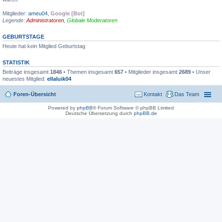
Mitglieder:
ameu04
,
Google [Bot]
Legende:
Administratoren
,
Globale Moderatoren
GEBURTSTAGE
Heute hat kein Mitglied Geburtstag
STATISTIK
Beiträge insgesamt
1846
• Themen insgesamt
657
• Mitglieder insgesamt
2689
• Unser
neuestes Mitglied:
ellaluik04
Foren-Übersicht
Kontakt
Das Team
Powered by
phpBB
® Forum Software © phpBB Limited
Deutsche Übersetzung durch
phpBB.de