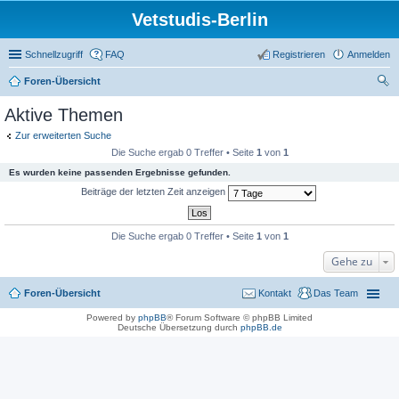
Vetstudis-Berlin
Schnellzugriff
FAQ
Registrieren
Anmelden
Foren-Übersicht
uc
Aktive Themen
he
Zur erweiterten Suche
Die Suche ergab 0 Treffer • Seite
1
von
1
Es wurden keine passenden Ergebnisse gefunden.
Beiträge der letzten Zeit anzeigen
Die Suche ergab 0 Treffer • Seite
1
von
1
Gehe zu
Foren-Übersicht
Kontakt
Das Team
Powered by
phpBB
® Forum Software © phpBB Limited
Deutsche Übersetzung durch
phpBB.de