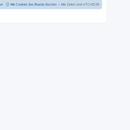
t
am
Alle Cookies des Boards löschen
Alle Zeiten sind
UTC+02:00
r
a
g