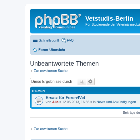
Vetstudis-Berlin
Für Studierende der Veterinärmedizin
Schnellzugriff
FAQ
Foren-Übersicht
Unbeantwortete Themen
Zur erweiterten Suche
THEMEN
Ersatz für Foren4Vet
von
Alia
» 12.05.2013, 16:36 » in
News und Ankündigungen
Beiträge de
Zur erweiterten Suche