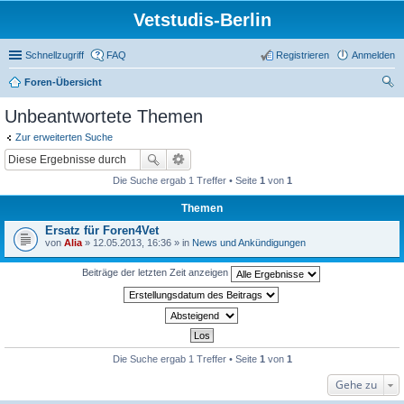
Vetstudis-Berlin
Schnellzugriff
FAQ
Registrieren
Anmelden
Foren-Übersicht
uc
Unbeantwortete Themen
he
Zur erweiterten Suche
Die Suche ergab 1 Treffer • Seite
1
von
1
Themen
Ersatz für Foren4Vet
von
Alia
» 12.05.2013, 16:36 » in
News und Ankündigungen
Beiträge der letzten Zeit anzeigen
Die Suche ergab 1 Treffer • Seite
1
von
1
Gehe zu