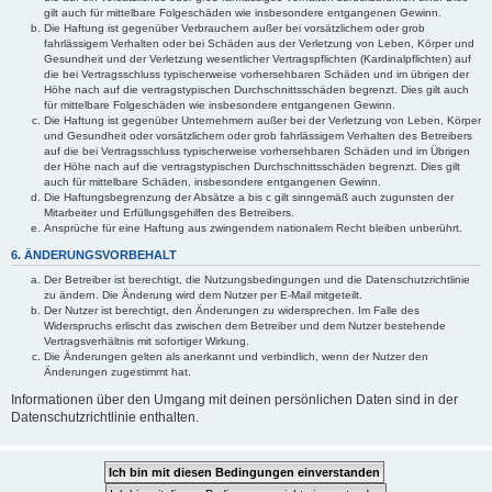
gilt auch für mittelbare Folgeschäden wie insbesondere entgangenen Gewinn.
Die Haftung ist gegenüber Verbrauchern außer bei vorsätzlichem oder grob
fahrlässigem Verhalten oder bei Schäden aus der Verletzung von Leben, Körper und
Gesundheit und der Verletzung wesentlicher Vertragspflichten (Kardinalpflichten) auf
die bei Vertragsschluss typischerweise vorhersehbaren Schäden und im übrigen der
Höhe nach auf die vertragstypischen Durchschnittsschäden begrenzt. Dies gilt auch
für mittelbare Folgeschäden wie insbesondere entgangenen Gewinn.
Die Haftung ist gegenüber Unternehmern außer bei der Verletzung von Leben, Körper
und Gesundheit oder vorsätzlichem oder grob fahrlässigem Verhalten des Betreibers
auf die bei Vertragsschluss typischerweise vorhersehbaren Schäden und im Übrigen
der Höhe nach auf die vertragstypischen Durchschnittsschäden begrenzt. Dies gilt
auch für mittelbare Schäden, insbesondere entgangenen Gewinn.
Die Haftungsbegrenzung der Absätze a bis c gilt sinngemäß auch zugunsten der
Mitarbeiter und Erfüllungsgehilfen des Betreibers.
Ansprüche für eine Haftung aus zwingendem nationalem Recht bleiben unberührt.
6. ÄNDERUNGSVORBEHALT
Der Betreiber ist berechtigt, die Nutzungsbedingungen und die Datenschutzrichtlinie
zu ändern. Die Änderung wird dem Nutzer per E-Mail mitgeteilt.
Der Nutzer ist berechtigt, den Änderungen zu widersprechen. Im Falle des
Widerspruchs erlischt das zwischen dem Betreiber und dem Nutzer bestehende
Vertragsverhältnis mit sofortiger Wirkung.
Die Änderungen gelten als anerkannt und verbindlich, wenn der Nutzer den
Änderungen zugestimmt hat.
Informationen über den Umgang mit deinen persönlichen Daten sind in der
Datenschutzrichtlinie enthalten.