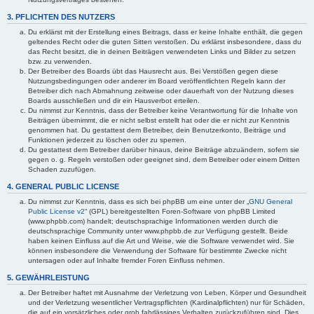
3. PFLICHTEN DES NUTZERS
Du erklärst mit der Erstellung eines Beitrags, dass er keine Inhalte enthält, die gegen
geltendes Recht oder die guten Sitten verstoßen. Du erklärst insbesondere, dass du
das Recht besitzt, die in deinen Beiträgen verwendeten Links und Bilder zu setzen
bzw. zu verwenden.
Der Betreiber des Boards übt das Hausrecht aus. Bei Verstößen gegen diese
Nutzungsbedingungen oder anderer im Board veröffentlichten Regeln kann der
Betreiber dich nach Abmahnung zeitweise oder dauerhaft von der Nutzung dieses
Boards ausschließen und dir ein Hausverbot erteilen.
Du nimmst zur Kenntnis, dass der Betreiber keine Verantwortung für die Inhalte von
Beiträgen übernimmt, die er nicht selbst erstellt hat oder die er nicht zur Kenntnis
genommen hat. Du gestattest dem Betreiber, dein Benutzerkonto, Beiträge und
Funktionen jederzeit zu löschen oder zu sperren.
Du gestattest dem Betreiber darüber hinaus, deine Beiträge abzuändern, sofern sie
gegen o. g. Regeln verstoßen oder geeignet sind, dem Betreiber oder einem Dritten
Schaden zuzufügen.
4. GENERAL PUBLIC LICENSE
Du nimmst zur Kenntnis, dass es sich bei phpBB um eine unter der „
GNU General
Public License v2
“ (GPL) bereitgestellten Foren-Software von phpBB Limited
(www.phpbb.com) handelt; deutschsprachige Informationen werden durch die
deutschsprachige Community unter www.phpbb.de zur Verfügung gestellt. Beide
haben keinen Einfluss auf die Art und Weise, wie die Software verwendet wird. Sie
können insbesondere die Verwendung der Software für bestimmte Zwecke nicht
untersagen oder auf Inhalte fremder Foren Einfluss nehmen.
5. GEWÄHRLEISTUNG
Der Betreiber haftet mit Ausnahme der Verletzung von Leben, Körper und Gesundheit
und der Verletzung wesentlicher Vertragspflichten (Kardinalpflichten) nur für Schäden,
die auf ein vorsätzliches oder grob fahrlässiges Verhalten zurückzuführen sind. Dies