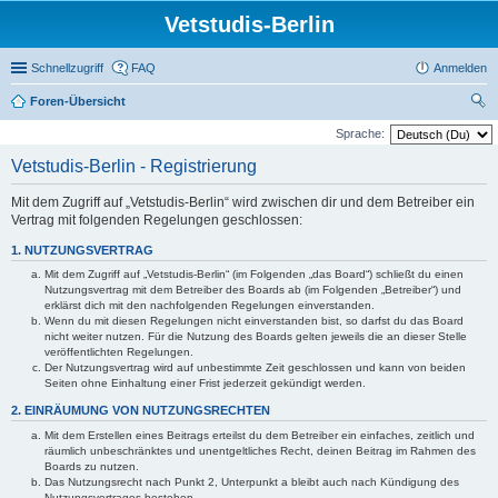
Vetstudis-Berlin
Schnellzugriff
FAQ
Anmelden
Foren-Übersicht
uc
Sprache:
he
Vetstudis-Berlin - Registrierung
Mit dem Zugriff auf „Vetstudis-Berlin“ wird zwischen dir und dem Betreiber ein
Vertrag mit folgenden Regelungen geschlossen:
1. NUTZUNGSVERTRAG
Mit dem Zugriff auf „Vetstudis-Berlin“ (im Folgenden „das Board“) schließt du einen
Nutzungsvertrag mit dem Betreiber des Boards ab (im Folgenden „Betreiber“) und
erklärst dich mit den nachfolgenden Regelungen einverstanden.
Wenn du mit diesen Regelungen nicht einverstanden bist, so darfst du das Board
nicht weiter nutzen. Für die Nutzung des Boards gelten jeweils die an dieser Stelle
veröffentlichten Regelungen.
Der Nutzungsvertrag wird auf unbestimmte Zeit geschlossen und kann von beiden
Seiten ohne Einhaltung einer Frist jederzeit gekündigt werden.
2. EINRÄUMUNG VON NUTZUNGSRECHTEN
Mit dem Erstellen eines Beitrags erteilst du dem Betreiber ein einfaches, zeitlich und
räumlich unbeschränktes und unentgeltliches Recht, deinen Beitrag im Rahmen des
Boards zu nutzen.
Das Nutzungsrecht nach Punkt 2, Unterpunkt a bleibt auch nach Kündigung des
Nutzungsvertrages bestehen.