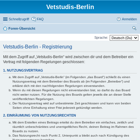
Vetstudis-Berlin
Schnellzugriff
FAQ
Anmelden
Foren-Übersicht
uc
Sprache:
he
Vetstudis-Berlin - Registrierung
Mit dem Zugriff auf „Vetstudis-Berlin“ wird zwischen dir und dem Betreiber ein
Vertrag mit folgenden Regelungen geschlossen:
1. NUTZUNGSVERTRAG
Mit dem Zugriff auf „Vetstudis-Berlin“ (im Folgenden „das Board“) schließt du einen
Nutzungsvertrag mit dem Betreiber des Boards ab (im Folgenden „Betreiber“) und
erklärst dich mit den nachfolgenden Regelungen einverstanden.
Wenn du mit diesen Regelungen nicht einverstanden bist, so darfst du das Board
nicht weiter nutzen. Für die Nutzung des Boards gelten jeweils die an dieser Stelle
veröffentlichten Regelungen.
Der Nutzungsvertrag wird auf unbestimmte Zeit geschlossen und kann von beiden
Seiten ohne Einhaltung einer Frist jederzeit gekündigt werden.
2. EINRÄUMUNG VON NUTZUNGSRECHTEN
Mit dem Erstellen eines Beitrags erteilst du dem Betreiber ein einfaches, zeitlich und
räumlich unbeschränktes und unentgeltliches Recht, deinen Beitrag im Rahmen des
Boards zu nutzen.
Das Nutzungsrecht nach Punkt 2, Unterpunkt a bleibt auch nach Kündigung des
Nutzungsvertrages bestehen.