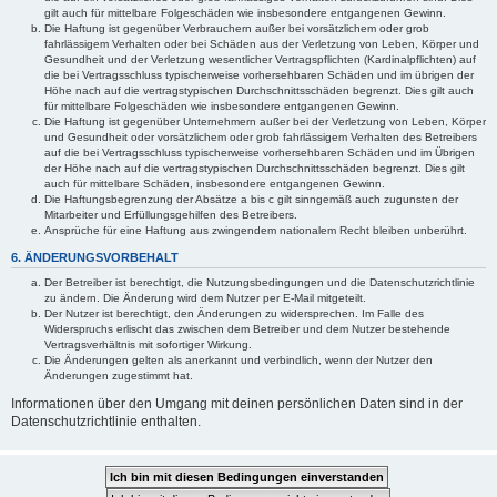
gilt auch für mittelbare Folgeschäden wie insbesondere entgangenen Gewinn.
Die Haftung ist gegenüber Verbrauchern außer bei vorsätzlichem oder grob
fahrlässigem Verhalten oder bei Schäden aus der Verletzung von Leben, Körper und
Gesundheit und der Verletzung wesentlicher Vertragspflichten (Kardinalpflichten) auf
die bei Vertragsschluss typischerweise vorhersehbaren Schäden und im übrigen der
Höhe nach auf die vertragstypischen Durchschnittsschäden begrenzt. Dies gilt auch
für mittelbare Folgeschäden wie insbesondere entgangenen Gewinn.
Die Haftung ist gegenüber Unternehmern außer bei der Verletzung von Leben, Körper
und Gesundheit oder vorsätzlichem oder grob fahrlässigem Verhalten des Betreibers
auf die bei Vertragsschluss typischerweise vorhersehbaren Schäden und im Übrigen
der Höhe nach auf die vertragstypischen Durchschnittsschäden begrenzt. Dies gilt
auch für mittelbare Schäden, insbesondere entgangenen Gewinn.
Die Haftungsbegrenzung der Absätze a bis c gilt sinngemäß auch zugunsten der
Mitarbeiter und Erfüllungsgehilfen des Betreibers.
Ansprüche für eine Haftung aus zwingendem nationalem Recht bleiben unberührt.
6. ÄNDERUNGSVORBEHALT
Der Betreiber ist berechtigt, die Nutzungsbedingungen und die Datenschutzrichtlinie
zu ändern. Die Änderung wird dem Nutzer per E-Mail mitgeteilt.
Der Nutzer ist berechtigt, den Änderungen zu widersprechen. Im Falle des
Widerspruchs erlischt das zwischen dem Betreiber und dem Nutzer bestehende
Vertragsverhältnis mit sofortiger Wirkung.
Die Änderungen gelten als anerkannt und verbindlich, wenn der Nutzer den
Änderungen zugestimmt hat.
Informationen über den Umgang mit deinen persönlichen Daten sind in der
Datenschutzrichtlinie enthalten.