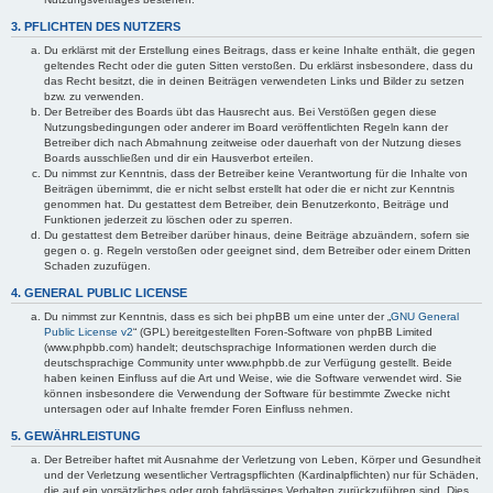
3. PFLICHTEN DES NUTZERS
Du erklärst mit der Erstellung eines Beitrags, dass er keine Inhalte enthält, die gegen
geltendes Recht oder die guten Sitten verstoßen. Du erklärst insbesondere, dass du
das Recht besitzt, die in deinen Beiträgen verwendeten Links und Bilder zu setzen
bzw. zu verwenden.
Der Betreiber des Boards übt das Hausrecht aus. Bei Verstößen gegen diese
Nutzungsbedingungen oder anderer im Board veröffentlichten Regeln kann der
Betreiber dich nach Abmahnung zeitweise oder dauerhaft von der Nutzung dieses
Boards ausschließen und dir ein Hausverbot erteilen.
Du nimmst zur Kenntnis, dass der Betreiber keine Verantwortung für die Inhalte von
Beiträgen übernimmt, die er nicht selbst erstellt hat oder die er nicht zur Kenntnis
genommen hat. Du gestattest dem Betreiber, dein Benutzerkonto, Beiträge und
Funktionen jederzeit zu löschen oder zu sperren.
Du gestattest dem Betreiber darüber hinaus, deine Beiträge abzuändern, sofern sie
gegen o. g. Regeln verstoßen oder geeignet sind, dem Betreiber oder einem Dritten
Schaden zuzufügen.
4. GENERAL PUBLIC LICENSE
Du nimmst zur Kenntnis, dass es sich bei phpBB um eine unter der „
GNU General
Public License v2
“ (GPL) bereitgestellten Foren-Software von phpBB Limited
(www.phpbb.com) handelt; deutschsprachige Informationen werden durch die
deutschsprachige Community unter www.phpbb.de zur Verfügung gestellt. Beide
haben keinen Einfluss auf die Art und Weise, wie die Software verwendet wird. Sie
können insbesondere die Verwendung der Software für bestimmte Zwecke nicht
untersagen oder auf Inhalte fremder Foren Einfluss nehmen.
5. GEWÄHRLEISTUNG
Der Betreiber haftet mit Ausnahme der Verletzung von Leben, Körper und Gesundheit
und der Verletzung wesentlicher Vertragspflichten (Kardinalpflichten) nur für Schäden,
die auf ein vorsätzliches oder grob fahrlässiges Verhalten zurückzuführen sind. Dies