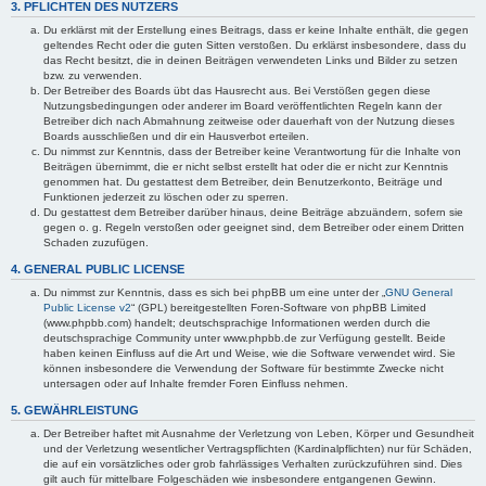
3. PFLICHTEN DES NUTZERS
Du erklärst mit der Erstellung eines Beitrags, dass er keine Inhalte enthält, die gegen
geltendes Recht oder die guten Sitten verstoßen. Du erklärst insbesondere, dass du
das Recht besitzt, die in deinen Beiträgen verwendeten Links und Bilder zu setzen
bzw. zu verwenden.
Der Betreiber des Boards übt das Hausrecht aus. Bei Verstößen gegen diese
Nutzungsbedingungen oder anderer im Board veröffentlichten Regeln kann der
Betreiber dich nach Abmahnung zeitweise oder dauerhaft von der Nutzung dieses
Boards ausschließen und dir ein Hausverbot erteilen.
Du nimmst zur Kenntnis, dass der Betreiber keine Verantwortung für die Inhalte von
Beiträgen übernimmt, die er nicht selbst erstellt hat oder die er nicht zur Kenntnis
genommen hat. Du gestattest dem Betreiber, dein Benutzerkonto, Beiträge und
Funktionen jederzeit zu löschen oder zu sperren.
Du gestattest dem Betreiber darüber hinaus, deine Beiträge abzuändern, sofern sie
gegen o. g. Regeln verstoßen oder geeignet sind, dem Betreiber oder einem Dritten
Schaden zuzufügen.
4. GENERAL PUBLIC LICENSE
Du nimmst zur Kenntnis, dass es sich bei phpBB um eine unter der „
GNU General
Public License v2
“ (GPL) bereitgestellten Foren-Software von phpBB Limited
(www.phpbb.com) handelt; deutschsprachige Informationen werden durch die
deutschsprachige Community unter www.phpbb.de zur Verfügung gestellt. Beide
haben keinen Einfluss auf die Art und Weise, wie die Software verwendet wird. Sie
können insbesondere die Verwendung der Software für bestimmte Zwecke nicht
untersagen oder auf Inhalte fremder Foren Einfluss nehmen.
5. GEWÄHRLEISTUNG
Der Betreiber haftet mit Ausnahme der Verletzung von Leben, Körper und Gesundheit
und der Verletzung wesentlicher Vertragspflichten (Kardinalpflichten) nur für Schäden,
die auf ein vorsätzliches oder grob fahrlässiges Verhalten zurückzuführen sind. Dies
gilt auch für mittelbare Folgeschäden wie insbesondere entgangenen Gewinn.