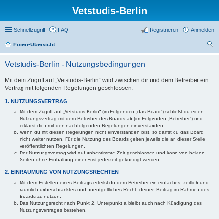
Vetstudis-Berlin
Schnellzugriff
FAQ
Registrieren
Anmelden
Foren-Übersicht
uc
Vetstudis-Berlin - Nutzungsbedingungen
he
Mit dem Zugriff auf „Vetstudis-Berlin“ wird zwischen dir und dem Betreiber ein
Vertrag mit folgenden Regelungen geschlossen:
1. NUTZUNGSVERTRAG
Mit dem Zugriff auf „Vetstudis-Berlin“ (im Folgenden „das Board“) schließt du einen
Nutzungsvertrag mit dem Betreiber des Boards ab (im Folgenden „Betreiber“) und
erklärst dich mit den nachfolgenden Regelungen einverstanden.
Wenn du mit diesen Regelungen nicht einverstanden bist, so darfst du das Board
nicht weiter nutzen. Für die Nutzung des Boards gelten jeweils die an dieser Stelle
veröffentlichten Regelungen.
Der Nutzungsvertrag wird auf unbestimmte Zeit geschlossen und kann von beiden
Seiten ohne Einhaltung einer Frist jederzeit gekündigt werden.
2. EINRÄUMUNG VON NUTZUNGSRECHTEN
Mit dem Erstellen eines Beitrags erteilst du dem Betreiber ein einfaches, zeitlich und
räumlich unbeschränktes und unentgeltliches Recht, deinen Beitrag im Rahmen des
Boards zu nutzen.
Das Nutzungsrecht nach Punkt 2, Unterpunkt a bleibt auch nach Kündigung des
Nutzungsvertrages bestehen.