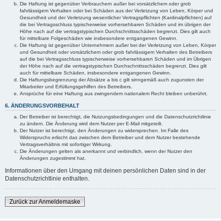
Die Haftung ist gegenüber Verbrauchern außer bei vorsätzlichem oder grob
fahrlässigem Verhalten oder bei Schäden aus der Verletzung von Leben, Körper und
Gesundheit und der Verletzung wesentlicher Vertragspflichten (Kardinalpflichten) auf
die bei Vertragsschluss typischerweise vorhersehbaren Schäden und im übrigen der
Höhe nach auf die vertragstypischen Durchschnittsschäden begrenzt. Dies gilt auch
für mittelbare Folgeschäden wie insbesondere entgangenen Gewinn.
Die Haftung ist gegenüber Unternehmern außer bei der Verletzung von Leben, Körper
und Gesundheit oder vorsätzlichem oder grob fahrlässigem Verhalten des Betreibers
auf die bei Vertragsschluss typischerweise vorhersehbaren Schäden und im Übrigen
der Höhe nach auf die vertragstypischen Durchschnittsschäden begrenzt. Dies gilt
auch für mittelbare Schäden, insbesondere entgangenen Gewinn.
Die Haftungsbegrenzung der Absätze a bis c gilt sinngemäß auch zugunsten der
Mitarbeiter und Erfüllungsgehilfen des Betreibers.
Ansprüche für eine Haftung aus zwingendem nationalem Recht bleiben unberührt.
6. ÄNDERUNGSVORBEHALT
Der Betreiber ist berechtigt, die Nutzungsbedingungen und die Datenschutzrichtlinie
zu ändern. Die Änderung wird dem Nutzer per E-Mail mitgeteilt.
Der Nutzer ist berechtigt, den Änderungen zu widersprechen. Im Falle des
Widerspruchs erlischt das zwischen dem Betreiber und dem Nutzer bestehende
Vertragsverhältnis mit sofortiger Wirkung.
Die Änderungen gelten als anerkannt und verbindlich, wenn der Nutzer den
Änderungen zugestimmt hat.
Informationen über den Umgang mit deinen persönlichen Daten sind in der
Datenschutzrichtlinie enthalten.
Zurück zur Anmeldemaske